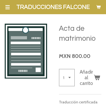
Ir
TRADUCCIONES FALCONE
al
contenido
principal
Acta de
matrimonio
MXN 800.00
Añadir
al
carrito
Traducción certificada